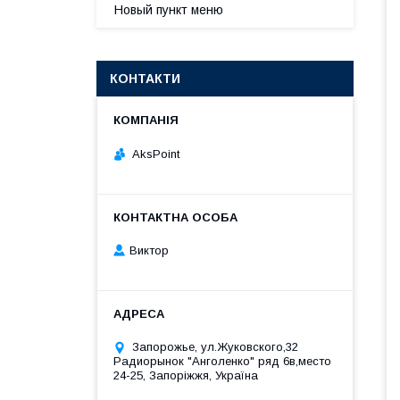
Новый пункт меню
КОНТАКТИ
AksPoint
Виктор
Запорожье, ул.Жуковского,32
Радиорынок "Анголенко" ряд 6в,место
24-25, Запоріжжя, Україна