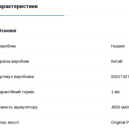
арактеристики
Основні
иробник
Huawei
раїна виробник
Китай
ртикул виробника
0002742
арантійний термін
1 міс
мність акумулятору
4050 мА/
лас якості
Original 