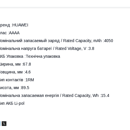
Бренд :HUAWEI
лас :AAAA
омінальний запасаемый заряд / Rated Capacity, mAh :4050
омінальна напруга батареї / Rated Voltage, V :3.8
КБ Упаковка :Технічна упаковка
ирина, мм :67.8
овщина, мм :4.6
ип контактів :1RM
исота, мм :89.5
омінальна запасаемая енергія / Rated Capacity, Wh :15.4
ип АКБ Li-pol