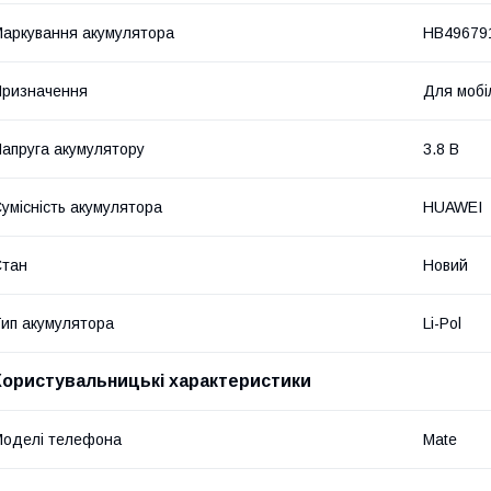
аркування акумулятора
HB49679
ризначення
Для мобі
апруга акумулятору
3.8 В
умісність акумулятора
HUAWEI
Стан
Новий
ип акумулятора
Li-Pol
Користувальницькі характеристики
оделі телефона
Mate