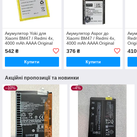
Акумулятор Yoki для
Акумулятор Aspor до
Акум
Xiaomi BM47 / Redmi 4x,
Xiaomi BM47 / Redmi 4x,
Redm
4000 mAh AAAA Original
4000 mAh AAAA Original
Orig
PRC
PRC
542
376
410
₴
₴
Купити
Купити
Акційні пропозиції та новинки
–10%
–4%