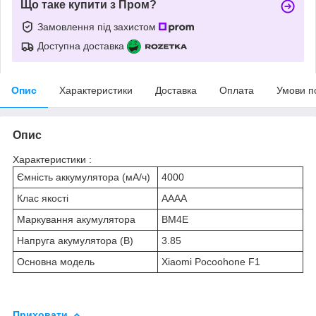
Що таке купити з Пром?
Замовлення під захистом
Доступна доставка
Опис
Характеристики
Доставка
Оплата
Умови п
Опис
Характеристики :
Ємність аккумулятора (мА/ч)
4000
Клас якості
AAAA
Маркування акумулятора
BM4E
Напруга акумулятора (В)
3.85
Основна модель
Xiaomi Pocoohone F1
Приховати