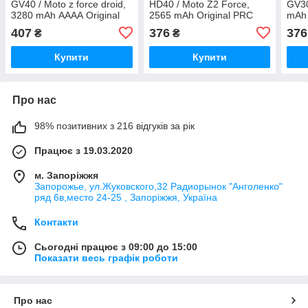
GV40 / Moto z force droid,
HD40 / Moto Z2 Force,
GV30
3280 mAh АААА Original
2565 mAh Original PRC
mAh 
PRC
407
376
376
₴
₴
Купити
Купити
Про нас
98% позитивних з 216 відгуків за рік
Працює з 19.03.2020
м. Запоріжжя
Запорожье, ул.Жуковского,32 Радиорынок "Анголенко"
ряд 6в,место 24-25 , Запоріжжя, Україна
Контакти
Сьогодні працює з 09:00 до 15:00
Показати весь графік роботи
Про нас