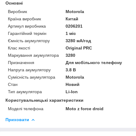
Основні
Виробник
Motorola
Країна виробник
Китай
Артикул виробника
0206201
Гарантійний термін
1 міс
Ємність акумулятору
3280 мА/год
Клас якості
Original PRC
Маркування акумулятора
3280
Призначення
Для мобільного телефону
Напруга акумулятору
3.8 В
Сумісність акумулятора
Motorola
Стан
Новий
Тип акумулятора
Li-Ion
Користувальницькі характеристики
Моделі телефона
Moto z force droid
Приховати