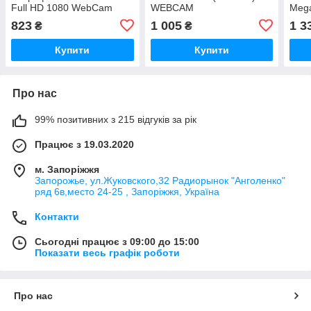
Full HD 1080 WebCam
WEBCAM
Mega
виде
823
1 005
1 3
₴
₴
USB
Купити
Купити
Про нас
99% позитивних з 215 відгуків за рік
Працює з 19.03.2020
м. Запоріжжя
Запорожье, ул.Жуковского,32 Радиорынок "Анголенко"
ряд 6в,место 24-25 , Запоріжжя, Україна
Контакти
Сьогодні працює з 09:00 до 15:00
Показати весь графік роботи
Про нас