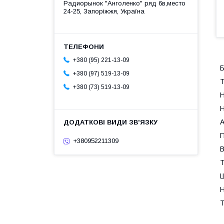
Радиорынок "Анголенко" ряд 6в,место
24-25, Запоріжжя, Україна
+380 (95) 221-13-09
Б
+380 (97) 519-13-09
Т
+380 (73) 519-13-09
Н
Н
А
П
+380952211309
В
Т
Ш
Н
Т