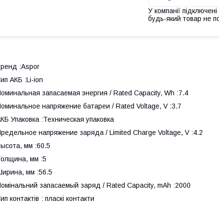
У компанії підключені
будь-який товар не п
ренд :Aspor
ип АКБ :Li-ion
оминальная запасаемая энергия / Rated Capacity, Wh :7.4
оминальное напряжение батареи / Rated Voltage, V :3.7
КБ Упаковка :Техническая упаковка
редельное напряжение заряда / Limited Charge Voltage, V :4.2
ысота, мм :60.5
олщина, мм :5
ирина, мм :56.5
омінальний запасаемый заряд / Rated Capacity, mAh :2000
ип контактів : пласкі контакти