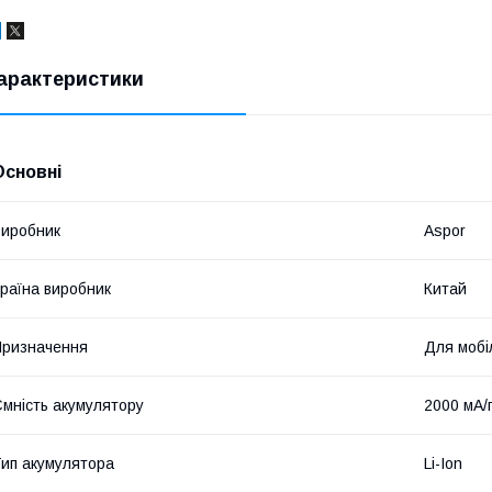
арактеристики
Основні
иробник
Aspor
раїна виробник
Китай
ризначення
Для мобі
мність акумулятору
2000 мА/
ип акумулятора
Li-Ion