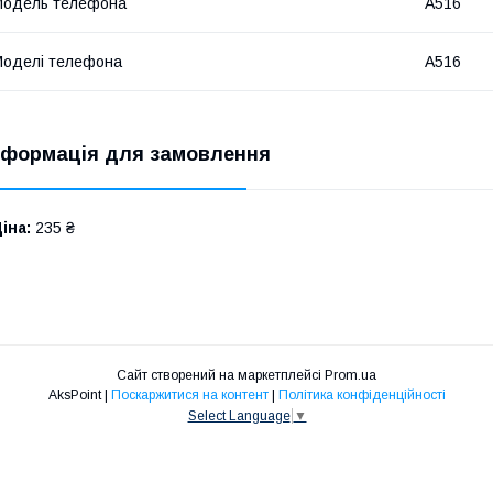
Модель телефона
A516
оделі телефона
A516
нформація для замовлення
іна:
235 ₴
Сайт створений на маркетплейсі
Prom.ua
AksPoint |
Поскаржитися на контент
|
Політика конфіденційності
Select Language
▼