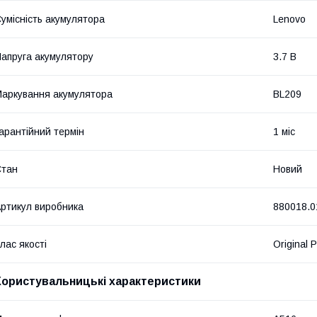
умісність акумулятора
Lenovo
апруга акумулятору
3.7 В
аркування акумулятора
BL209
арантійний термін
1 міс
Стан
Новий
ртикул виробника
880018.0
лас якості
Original 
Користувальницькі характеристики