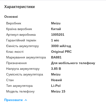
Характеристики
Основні
Виробник
Meizu
Країна виробник
Китай
Артикул виробника
1005201
Гарантійний термін
1 міс
Ємність акумулятору
3000 мА/год
Клас якості
Original PRC
Маркування акумулятора
BA881
Призначення
Для мобільного телефону
Напруга акумулятору
3.85 В
Сумісність акумулятора
Meizu
Стан
Новий
Тип акумулятора
Li-Pol
Модель телефону
Meizu 15
Приховати