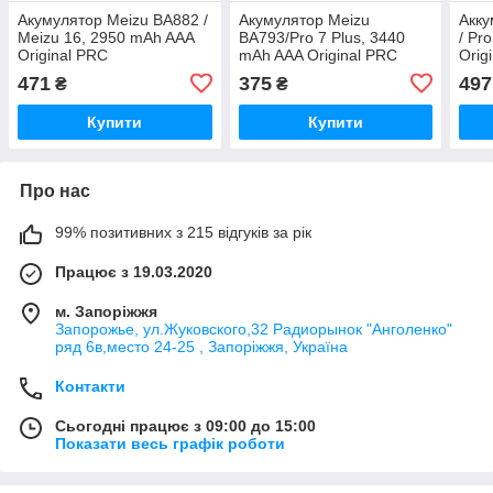
Акумулятор Meizu BA882 /
Акумулятор Meizu
Акку
Meizu 16, 2950 mAh AAA
BA793/Pro 7 Plus, 3440
/ Pr
Original PRC
mAh AAA Original PRC
Orig
471
375
497
₴
₴
Купити
Купити
Про нас
99% позитивних з 215 відгуків за рік
Працює з 19.03.2020
м. Запоріжжя
Запорожье, ул.Жуковского,32 Радиорынок "Анголенко"
ряд 6в,место 24-25 , Запоріжжя, Україна
Контакти
Сьогодні працює з 09:00 до 15:00
Показати весь графік роботи