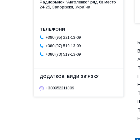
Радиорынок "Анголенко" ряд 6в,место
24-25, Запоріжжя, Україна
+380 (95) 221-13-09
+380 (97) 519-13-09
В
+380 (73) 519-13-09
А
Т
Н
Н
+380952211309
Т
Ш
Т
Н