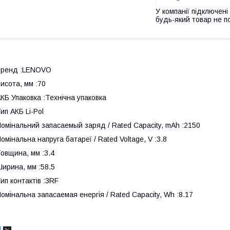
У компанії підключені
будь-який товар не п
Бренд :LENOVO
исота, мм :70
КБ Упаковка :Технічна упаковка
ип АКБ Li-Pol
омінальний запасаемый заряд / Rated Capacity, mAh :2150
омінальна напруга батареї / Rated Voltage, V :3.8
овщина, мм :3.4
ирина, мм :58.5
ип контактів :3RF
омінальна запасаемая енергія / Rated Capacity, Wh :8.17