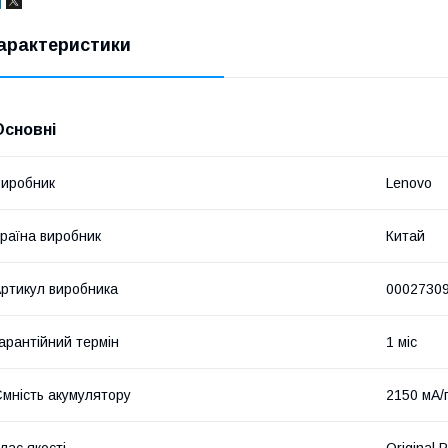
арактеристики
Основні
иробник
Lenovo
раїна виробник
Китай
ртикул виробника
0002730
арантійний термін
1 міс
мність акумулятору
2150 мА/
лас якості
Original 