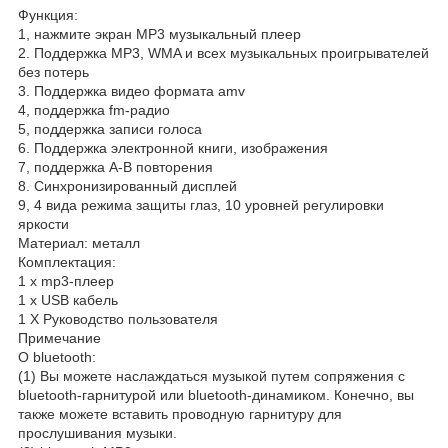
Функция:
1, нажмите экран MP3 музыкальный плеер
2. Поддержка MP3, WMA и всех музыкальных проигрывателей
без потерь
3. Поддержка видео формата amv
4, поддержка fm-радио
5, поддержка записи голоса
6. Поддержка электронной книги, изображения
7, поддержка A-B повторения
8. Синхронизированный дисплей
9, 4 вида режима защиты глаз, 10 уровней регулировки
яркости
Материал: металл
Комплектация:
1 х mp3-плеер
1 х USB кабель
1 X Руководство пользователя
Примечание
О bluetooth:
(1) Вы можете наслаждаться музыкой путем сопряжения с
bluetooth-гарнитурой или bluetooth-динамиком. Конечно, вы
также можете вставить проводную гарнитуру для
прослушивания музыки.