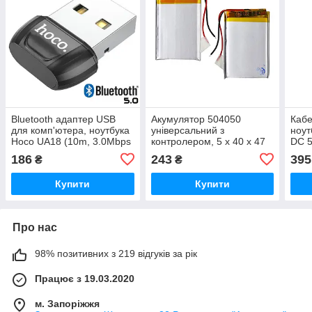
Bluetooth адаптер USB
Акумулятор 504050
Кабе
для комп'ютера, ноутбука
універсальний з
ноут
Hoco UA18 (10m, 3.0Mbps
контролером, 5 х 40 х 47
DC 5
Bluetooth 5.0). Black
мм (1000 mAh)/ для
пере
186
243
395
₴
₴
навігаторів, колонок, MP3
Купити
Купити
Про нас
98% позитивних з 219 відгуків за рік
Працює з 19.03.2020
м. Запоріжжя