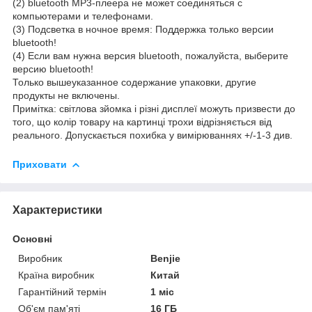
(2) bluetooth MP3-плеера не может соединяться с
компьютерами и телефонами.
(3) Подсветка в ночное время: Поддержка только версии
bluetooth!
(4) Если вам нужна версия bluetooth, пожалуйста, выберите
версию bluetooth!
Только вышеуказанное содержание упаковки, другие
продукты не включены.
Примітка: світлова зйомка і різні дисплеї можуть призвести до
того, що колір товару на картинці трохи відрізняється від
реального. Допускається похибка у вимірюваннях +/-1-3 див.
Приховати
Характеристики
Основні
Виробник
Benjie
Країна виробник
Китай
Гарантійний термін
1 міс
Об'єм пам'яті
16 ГБ