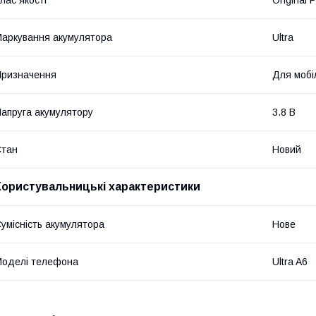
аркування акумулятора
Ultra
ризначення
Для мобі
апруга акумулятору
3.8 В
Стан
Новий
Користувальницькі характеристики
умісність акумулятора
Нове
оделі телефона
Ultra A6