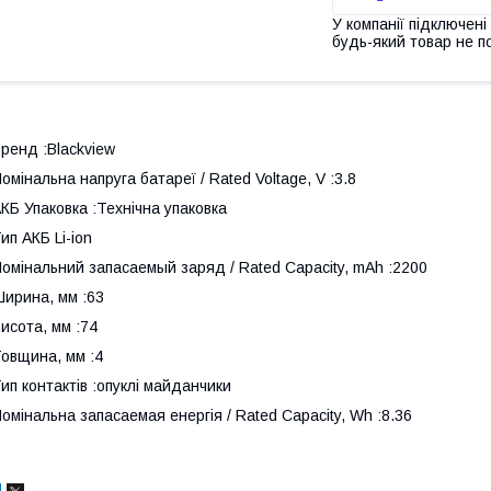
У компанії підключені
будь-який товар не п
ренд :Blackview
омінальна напруга батареї / Rated Voltage, V :3.8
КБ Упаковка :Технічна упаковка
ип АКБ Li-ion
омінальний запасаемый заряд / Rated Capacity, mAh :2200
ирина, мм :63
исота, мм :74
овщина, мм :4
ип контактів :опуклі майданчики
омінальна запасаемая енергія / Rated Capacity, Wh :8.36