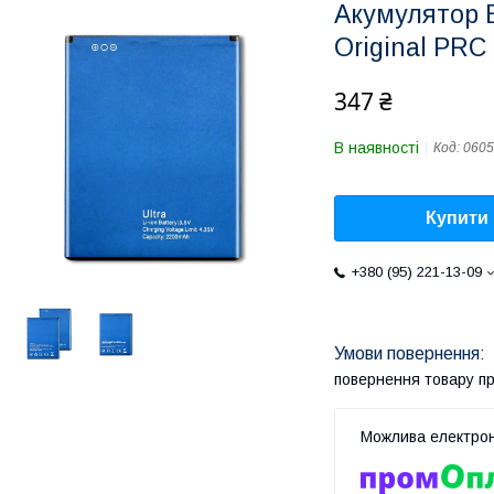
Акумулятор B
Original PRC
347 ₴
В наявності
Код:
0605
Купити
+380 (95) 221-13-09
повернення товару п