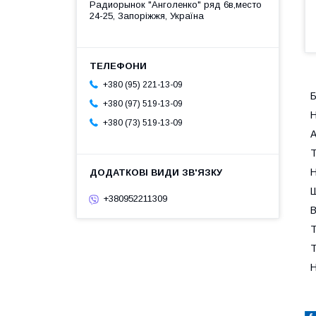
Радиорынок "Анголенко" ряд 6в,место
24-25, Запоріжжя, Україна
+380 (95) 221-13-09
Б
+380 (97) 519-13-09
Н
+380 (73) 519-13-09
А
Т
Н
Ш
+380952211309
В
Т
Т
Н