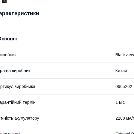
арактеристики
Основні
иробник
Blackview
раїна виробник
Китай
ртикул виробника
0605202
арантійний термін
1 міс
мність акумулятору
2200 мА/
лас якості
Original 