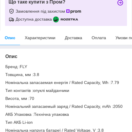
Що таке купити з Пром?
Замовлення під захистом
Доступна доставка
Опис
Характеристики
Доставка
Оплата
Умови п
Опис
Бренд :FLY
Товщина, мм :3.8
Номінальна запасаемая енергія / Rated Capacity, Wh :7.79
Тип контактів :опуклі майданчики
Висота, мм :70
Номінальний запасаемый заряд / Rated Capacity, mAh :2050
АКБ Упаковка :Технічна упаковка
Тип АКБ Li-ion
Номінальна напруга батареї / Rated Voltage, V :3.8