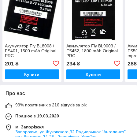
Акумулятор Fly BL8008 /
Акумулятор Fly BL9003 /
Акум
FS401, 1500 mAh Original
FS452, 1800 mAh Original
FS50
PRC
PRC
mpre
mAh 
201
234
288
₴
₴
Купити
Купити
Про нас
99% позитивних з 216 відгуків за рік
Працює з 19.03.2020
м. Запоріжжя
Запорожье, ул.Жуковского,32 Радиорынок "Анголенко"
ряд 6в,место 24-25 , Запоріжжя, Україна