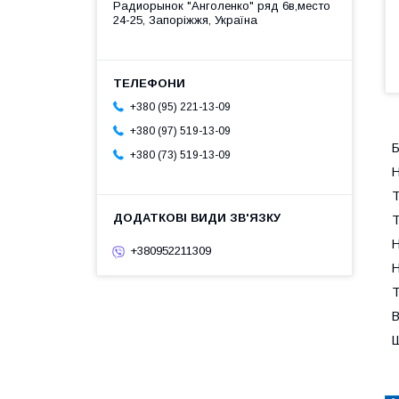
Радиорынок "Анголенко" ряд 6в,место
24-25, Запоріжжя, Україна
+380 (95) 221-13-09
+380 (97) 519-13-09
+380 (73) 519-13-09
Н
Т
Т
Н
+380952211309
Н
Т
В
Ш