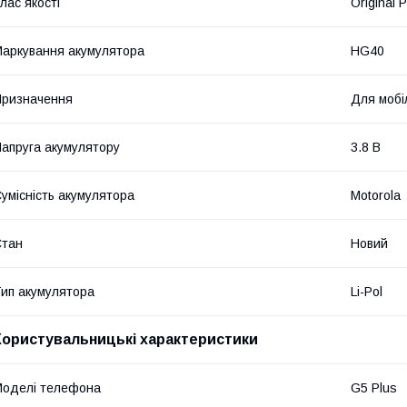
лас якості
Original 
аркування акумулятора
HG40
ризначення
Для мобі
апруга акумулятору
3.8 В
умісність акумулятора
Motorola
Стан
Новий
ип акумулятора
Li-Pol
Користувальницькі характеристики
оделі телефона
G5 Plus