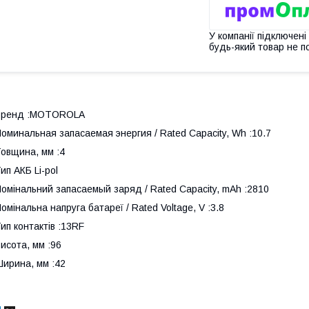
У компанії підключені
будь-який товар не п
Бренд :MOTOROLA
оминальная запасаемая энергия / Rated Capacity, Wh :10.7
овщина, мм :4
ип АКБ Li-pol
омінальний запасаемый заряд / Rated Capacity, mAh :2810
омінальна напруга батареї / Rated Voltage, V :3.8
ип контактів :13RF
исота, мм :96
ирина, мм :42