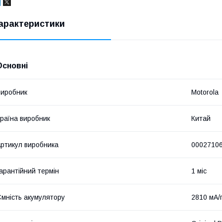
арактеристики
Основні
иробник
Motorola
раїна виробник
Китай
ртикул виробника
0002710
арантійний термін
1 міс
мність акумулятору
2810 мА/