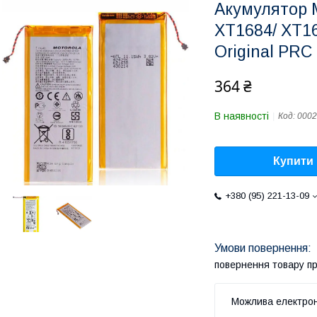
Акумулятор M
XT1684/ XT1
Original PRC
364 ₴
В наявності
Код:
0002
Купити
+380 (95) 221-13-09
повернення товару п