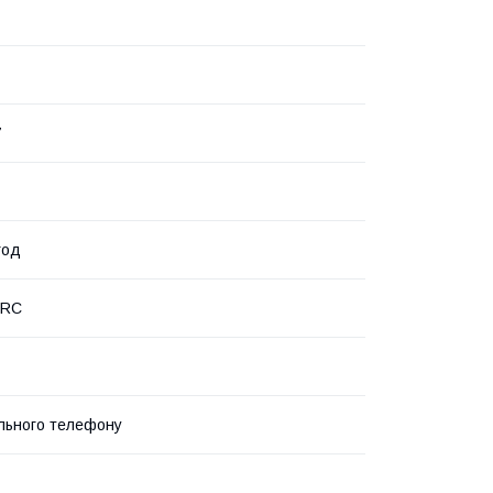
7
год
PRC
льного телефону