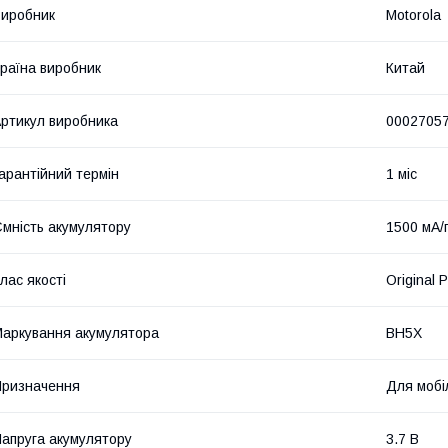
иробник
Motorola
раїна виробник
Китай
ртикул виробника
0002705
арантійний термін
1 міс
мність акумулятору
1500 мА/
лас якості
Original 
аркування акумулятора
BH5X
ризначення
Для мобі
апруга акумулятору
3.7 В