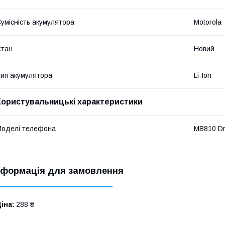
умісність акумулятора
Motorola
Стан
Новий
ип акумулятора
Li-Ion
Користувальницькі характеристики
оделі телефона
MB810 Dr
нформація для замовлення
іна:
288 ₴