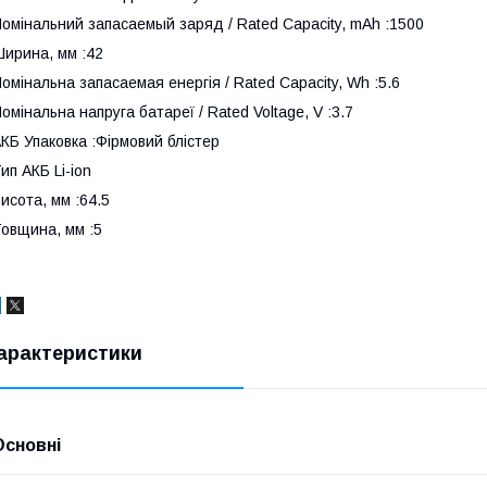
омінальний запасаемый заряд / Rated Capacity, mAh :1500
ирина, мм :42
омінальна запасаемая енергія / Rated Capacity, Wh :5.6
омінальна напруга батареї / Rated Voltage, V :3.7
КБ Упаковка :Фірмовий блістер
ип АКБ Li-ion
исота, мм :64.5
овщина, мм :5
арактеристики
Основні