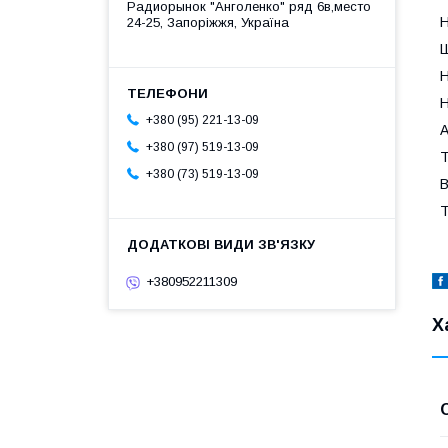
Радиорынок "Анголенко" ряд 6в,место
Н
24-25, Запоріжжя, Україна
Ш
Н
Н
+380 (95) 221-13-09
А
+380 (97) 519-13-09
Т
+380 (73) 519-13-09
В
Т
+380952211309
Х