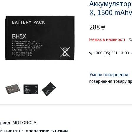
Аккумулятор 
X, 1500 mAhv
288 ₴
Немає в наявності
К
+380 (95) 221-13-09
повернення товару п
Бренд :MOTOROLA
ип контактів :майданчики куточком