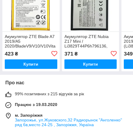
Акумулятор ZTE Blade A7
Акумулятор ZTE Nubia
Акум
2019/A5
Z17 Mini /
2019
2020/BladeV9/V10/V10Vita
Li3829T44P6h796136,
(Li3
/
2950 mAh Original PRC
Li/3
423
371
349
₴
₴
Li3931T44P8H806139/Li3932T44P6h8,
2600
3200 mAh Original PRC
Купити
Купити
Про нас
99% позитивних з 215 відгуків за рік
Працює з 19.03.2020
м. Запоріжжя
Запорожье, ул.Жуковского,32 Радиорынок "Анголенко"
ряд 6в,место 24-25 , Запоріжжя, Україна