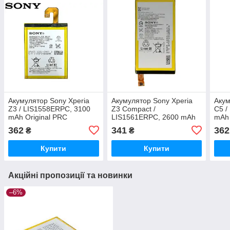
Акумулятор Sony Xperia
Акумулятор Sony Xperia
Акум
Z3 / LIS1558ERPC, 3100
Z3 Compact /
C5 /
mAh Original PRC
LIS1561ERPC, 2600 mAh
mAh 
Original PRC
362
341
362
₴
₴
Купити
Купити
Акційні пропозиції та новинки
–6%