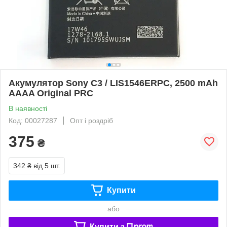
Акумулятор Sony C3 / LIS1546ERPC, 2500 mAh
AAAA Original PRC
В наявності
Код: 00027287
Опт і роздріб
375
₴
342 ₴
від 5 шт.
Купити
або
Купити з