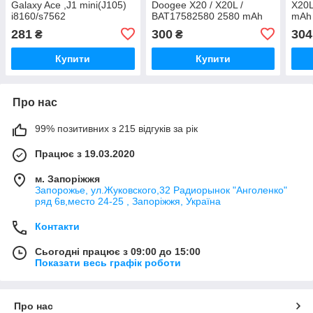
Galaxy Ace ,J1 mini(J105)
Doogee X20 / X20L /
X20L
i8160/s7562
BAT17582580 2580 mAh
mAh 
zka/i8190/S7390/EB425161LU,
Original PRC
281
300
304
₴
₴
EB-BG313BBE, 1500 mAh
Original PRC
Купити
Купити
Про нас
99% позитивних з 215 відгуків за рік
Працює з 19.03.2020
м. Запоріжжя
Запорожье, ул.Жуковского,32 Радиорынок "Анголенко"
ряд 6в,место 24-25 , Запоріжжя, Україна
Контакти
Сьогодні працює з 09:00 до 15:00
Показати весь графік роботи
Про нас