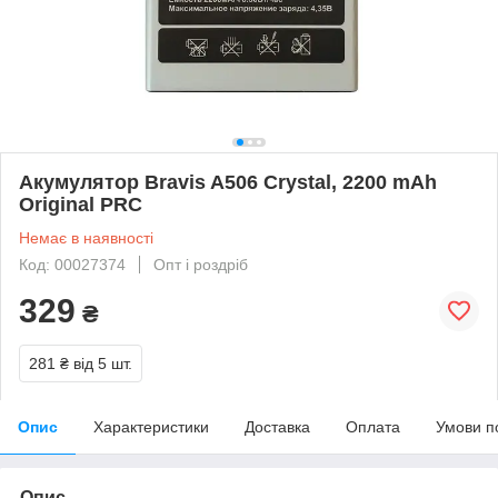
Акумулятор Bravis A506 Crystal, 2200 mAh
Original PRC
Немає в наявності
Код: 00027374
Опт і роздріб
329
₴
281 ₴
від 5 шт.
Опис
Характеристики
Доставка
Оплата
Умови п
Опис