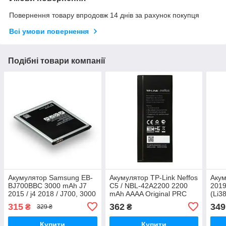
Повернення товару впродовж 14 днів за рахунок покупця
Всі умови повернення
Подібні товари компанії
Акумулятор Samsung EB-
Акумулятор TP-Link Neffos
Акум
BJ700BBC 3000 mAh J7
C5 / NBL-42A2200 2200
2019
2015 / j4 2018 / J700, 3000
mAh AAAA Original PRC
(Li3
mAh Original PRC
Li/3
315
362
349
₴
₴
329 ₴
2600
Купити
Купити