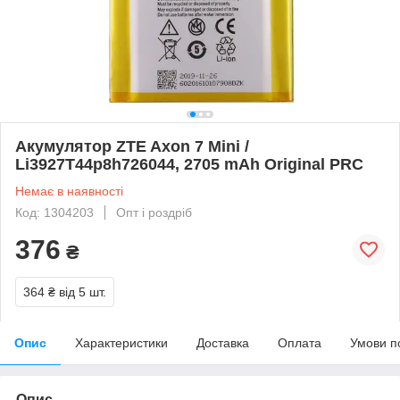
Акумулятор ZTE Axon 7 Mini /
Li3927T44p8h726044, 2705 mAh Original PRC
Немає в наявності
Код: 1304203
Опт і роздріб
376
₴
364 ₴
від 5 шт.
Опис
Характеристики
Доставка
Оплата
Умови п
Опис