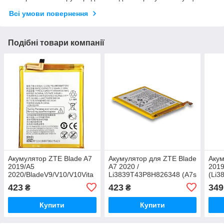
Всі умови повернення
Подібні товари компанії
Акумулятор ZTE Blade A7
Акумулятор для ZTE Blade
Акум
2019/A5
A7 2020 /
2019
2020/BladeV9/V10/V10Vita
Li3839T43P8H826348 (A7s
(Li3
/
/ A71 сумісна з
Li/3
423
423
349
₴
₴
Li3931T44P8H806139/Li3932T44P6h8,
Li3839T44P8h866445) ,
2600
3200 mAh Original PRC
3900 mAh Original PRC
Купити
Купити