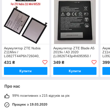
Акумулятор ZTE Nubia
Акумулятор ZTE Blade A5
Акум
Z11Mini /
2019v / A3 2020
Z11m
Li3827T44P6h726040,
(Li3826T43p4h695950 /
Li39
2830 mAh АААА Original
Li/3826T43P4H705949),
3000
431
349
399
₴
₴
PRC
2600 mAh Original PRC
Купити
Купити
Про нас
99% позитивних з 215 відгуків за рік
Працює з 19.03.2020