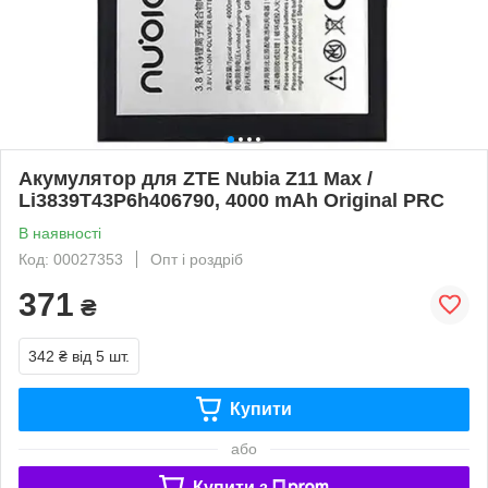
Акумулятор для ZTE Nubia Z11 Max /
Li3839T43P6h406790, 4000 mAh Original PRC
В наявності
Код: 00027353
Опт і роздріб
371
₴
342 ₴
від 5 шт.
Купити
або
Купити з