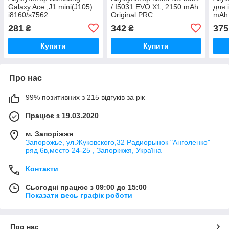
Galaxy Ace ,J1 mini(J105)
/ I5031 EVO X1, 2150 mAh
для 
i8160/s7562
Original PRC
mAh 
zka/i8190/S7390/EB425161LU,
281
342
375
₴
₴
EB-BG313BBE, 1500 mAh
Original PRC
Купити
Купити
Про нас
99% позитивних з 215 відгуків за рік
Працює з 19.03.2020
м. Запоріжжя
Запорожье, ул.Жуковского,32 Радиорынок "Анголенко"
ряд 6в,место 24-25 , Запоріжжя, Україна
Контакти
Сьогодні працює з 09:00 до 15:00
Показати весь графік роботи
Про нас