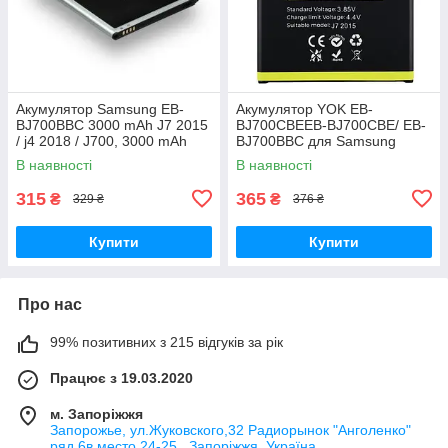
Акумулятор Samsung EB-
Акумулятор YOK EB-
BJ700BBC 3000 mAh J7 2015
BJ700CBEEB-BJ700CBE/ EB-
/ j4 2018 / J700, 3000 mAh
BJ700BBC для Samsung
Original PRC
J700/ J700H/ J700F/ J701/ J7
В наявності
В наявності
(2015)/ J4 (2018)/ J400
Original PRC
315
365
₴
₴
329 ₴
376 ₴
Купити
Купити
Про нас
99% позитивних з 215 відгуків за рік
Працює з 19.03.2020
м. Запоріжжя
Запорожье, ул.Жуковского,32 Радиорынок "Анголенко"
ряд 6в,место 24-25 , Запоріжжя, Україна