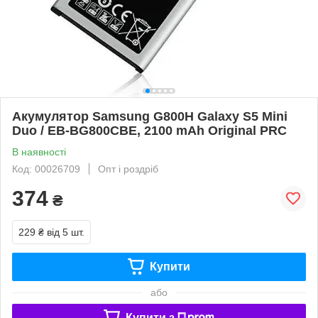
Акумулятор Samsung G800H Galaxy S5 Mini
Duo / EB-BG800CBE, 2100 mAh Original PRC
В наявності
Код: 00026709
Опт і роздріб
374
₴
229 ₴
від 5 шт.
Купити
або
Купити з