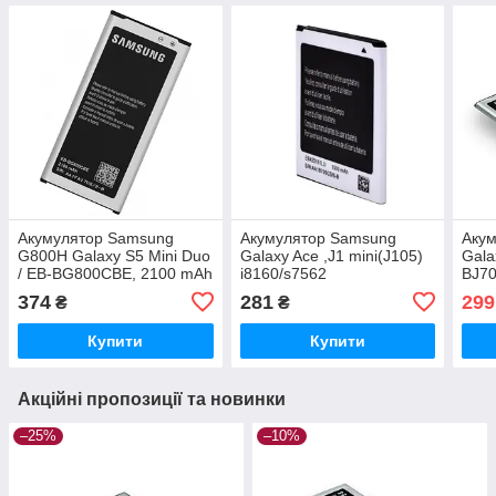
Акумулятор Samsung
Акумулятор Samsung
Акум
G800H Galaxy S5 Mini Duo
Galaxy Ace ,J1 mini(J105)
Gala
/ EB-BG800CBE, 2100 mAh
i8160/s7562
BJ70
AAAA Original PRC
zka/i8190/S7390/EB425161LU,
3000
374
281
299
₴
₴
EB-BG313BBE, 1500 mAh
Original PRC
Купити
Купити
Акційні пропозиції та новинки
–25%
–10%