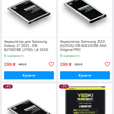
Акумулятор для Samsung
Акумулятор Samsung J510
Galaxy J7 2015 , EB-
j5(2016)/ EB-BJ510CBE AAA
BJ700CBE (J700) / j4 2018,
Original PRC
3000 mAh Original PRC
В наявності
В наявності
299
299
₴
₴
401 ₴
331 ₴
Купити
Купити
–4%
–3%