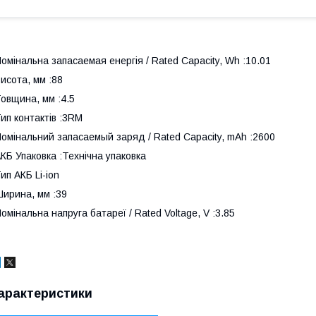
омінальна запасаемая енергія / Rated Capacity, Wh :10.01
исота, мм :88
овщина, мм :4.5
ип контактів :3RM
омінальний запасаемый заряд / Rated Capacity, mAh :2600
КБ Упаковка :Технічна упаковка
ип АКБ Li-ion
ирина, мм :39
омінальна напруга батареї / Rated Voltage, V :3.85
арактеристики