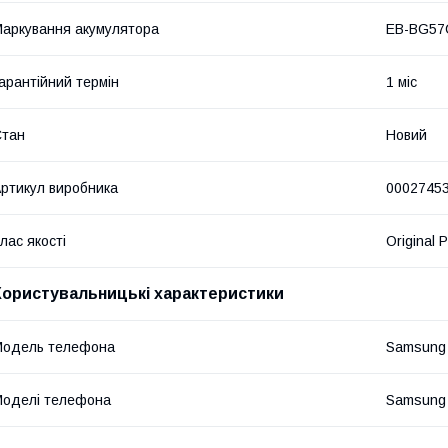
аркування акумулятора
EB-BG57
арантійний термін
1 міс
Стан
Новий
ртикул виробника
0002745
лас якості
Original 
Користувальницькі характеристики
Модель телефона
Samsung
оделі телефона
Samsung