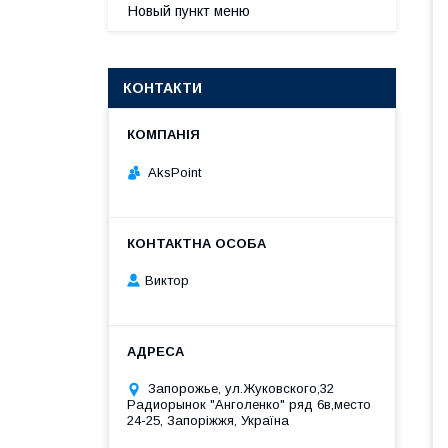
Новый пункт меню
КОНТАКТИ
AksPoint
Виктор
Запорожье, ул.Жуковского,32
Радиорынок "Анголенко" ряд 6в,место
24-25, Запоріжжя, Україна