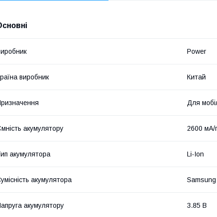
Основні
иробник
Power
раїна виробник
Китай
ризначення
Для мобі
мність акумулятору
2600 мА/
ип акумулятора
Li-Ion
умісність акумулятора
Samsung
апруга акумулятору
3.85 В