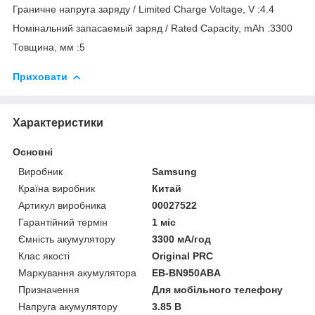
Граничне напруга заряду / Limited Charge Voltage, V :4.4
Номінальний запасаемый заряд / Rated Capacity, mAh :3300
Товщина, мм :5
Приховати
Характеристики
Основні
Виробник
Samsung
Країна виробник
Китай
Артикул виробника
00027522
Гарантійний термін
1 міс
Ємність акумулятору
3300 мА/год
Клас якості
Original PRC
Маркування акумулятора
EB-BN950ABA
Призначення
Для мобільного телефону
Напруга акумулятору
3.85 В