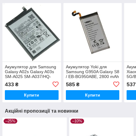
Акумулятор для Samsung
Акумулятор Yoki для
Акум
Galaxy A02s Galaxy A03s
Samsung G950A Galaxy S8
Xiao
SM-A025 SM-A037/HQ-
/ EB-BG950ABE, 2800 mAh
5G/
50SD/HQ-50S (5000 mAh)
Original PRC
Orig
433
585
537
₴
₴
Original PRC
Купити
Купити
Акційні пропозиції та новинки
–25%
–10%