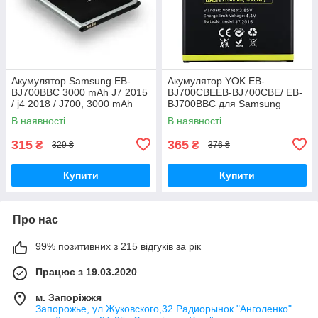
Акумулятор Samsung EB-
Акумулятор YOK EB-
BJ700BBC 3000 mAh J7 2015
BJ700CBEEB-BJ700CBE/ EB-
/ j4 2018 / J700, 3000 mAh
BJ700BBC для Samsung
Original PRC
J700/ J700H/ J700F/ J701/ J7
В наявності
В наявності
(2015)/ J4 (2018)/ J400
Original PRC
315
365
₴
₴
329 ₴
376 ₴
Купити
Купити
Про нас
99% позитивних з 215 відгуків за рік
Працює з 19.03.2020
м. Запоріжжя
Запорожье, ул.Жуковского,32 Радиорынок "Анголенко"