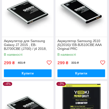
Акумулятор для Samsung
Акумулятор Samsung J510
Galaxy J7 2015 , EB-
j5(2016)/ EB-BJ510CBE AAA
BJ700CBE (J700) / j4 2018,
Original PRC
3000 mAh Original PRC
В наявності
В наявності
299
299
₴
₴
401 ₴
331 ₴
Купити
Купити
–4%
–3%