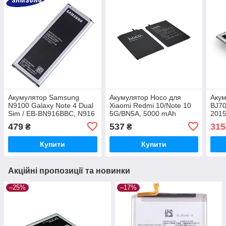
Акумулятор Samsung
Акумулятор Hoco для
Акум
N9100 Galaxy Note 4 Dual
Xiaomi Redmi 10/Note 10
BJ7
Sim / EB-BN916BBC, N916
5G/BN5A, 5000 mAh
2015
3000 mAh Original PRC
Original PRC
mAh 
479
537
315
₴
₴
Купити
Купити
Акційні пропозиції та новинки
–25%
–17%