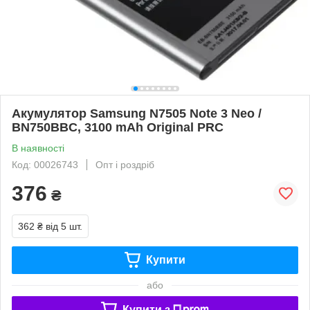
Акумулятор Samsung N7505 Note 3 Neo /
BN750BBC, 3100 mAh Original PRC
В наявності
Код: 00026743
Опт і роздріб
376
₴
362 ₴
від 5 шт.
Купити
або
Купити з