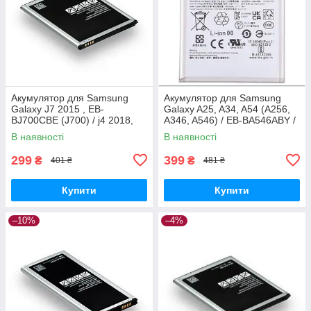
Акумулятор для Samsung
Акумулятор для Samsung
Galaxy J7 2015 , EB-
Galaxy A25, A34, A54 (A256,
BJ700CBE (J700) / j4 2018,
A346, A546) / EB-BA546ABY /
3000 mAh Original PRC
EB-BA256ABS, 5000 mAh
В наявності
В наявності
Original PRC
299
399
₴
₴
401 ₴
481 ₴
Купити
Купити
–10%
–4%