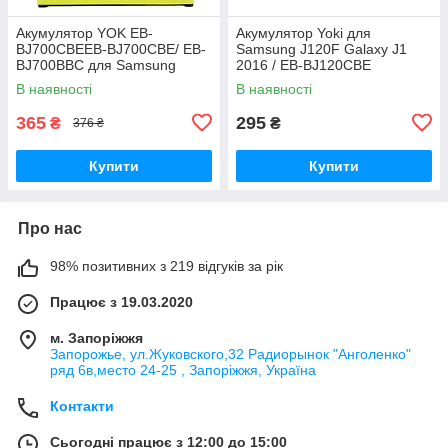
Акумулятор YOK EB-
Акумулятор Yoki для
BJ700CBEEB-BJ700CBE/ EB-
Samsung J120F Galaxy J1
BJ700BBC для Samsung
2016 / EB-BJ120CBE
J700/ J700H/ J700F/ J701/ J7
В наявності
В наявності
(2015)/ J4 (2018)/ J400
Original PRC
365
295
₴
₴
376 ₴
Купити
Купити
Про нас
98% позитивних з 219 відгуків за рік
Працює з 19.03.2020
м. Запоріжжя
Запорожье, ул.Жуковского,32 Радиорынок "Анголенко"
ряд 6в,место 24-25 , Запоріжжя, Україна
Контакти
Сьогодні працює з 12:00 до 15:00