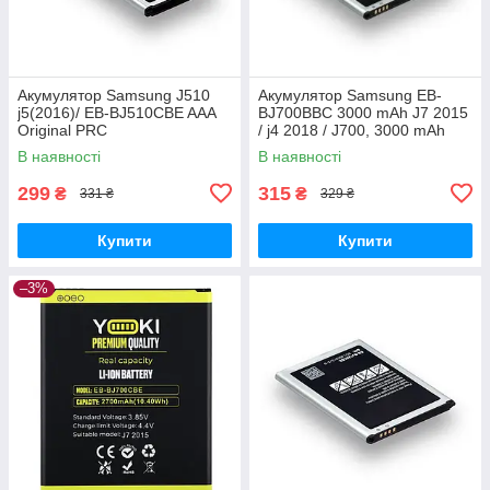
Акумулятор Samsung J510
Акумулятор Samsung EB-
j5(2016)/ EB-BJ510CBE AAA
BJ700BBC 3000 mAh J7 2015
Original PRC
/ j4 2018 / J700, 3000 mAh
Original PRC
В наявності
В наявності
299
315
₴
₴
331 ₴
329 ₴
Купити
Купити
–3%