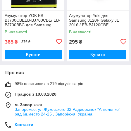
Акумулятор YOK EB-
Акумулятор Yoki для
BJ700CBEEB-BJ700CBE/ EB-
Samsung J120F Galaxy J1
BJ700BBC для Samsung
2016 / EB-BJ120CBE
J700/ J700H/ J700F/ J701/ J7
В наявності
В наявності
(2015)/ J4 (2018)/ J400
Original PRC
365
295
₴
₴
376 ₴
Купити
Купити
Про нас
98% позитивних з 219 відгуків за рік
Працює з 19.03.2020
м. Запоріжжя
Запорожье, ул.Жуковского,32 Радиорынок "Анголенко"
ряд 6в,место 24-25 , Запоріжжя, Україна
Контакти