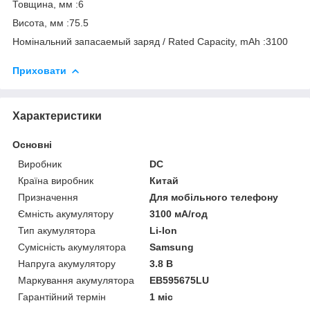
Товщина, мм :6
Висота, мм :75.5
Номінальний запасаемый заряд / Rated Capacity, mAh :3100
Приховати
Характеристики
Основні
Виробник
DC
Країна виробник
Китай
Призначення
Для мобільного телефону
Ємність акумулятору
3100 мА/год
Тип акумулятора
Li-Ion
Сумісність акумулятора
Samsung
Напруга акумулятору
3.8 В
Маркування акумулятора
EB595675LU
Гарантійний термін
1 міс