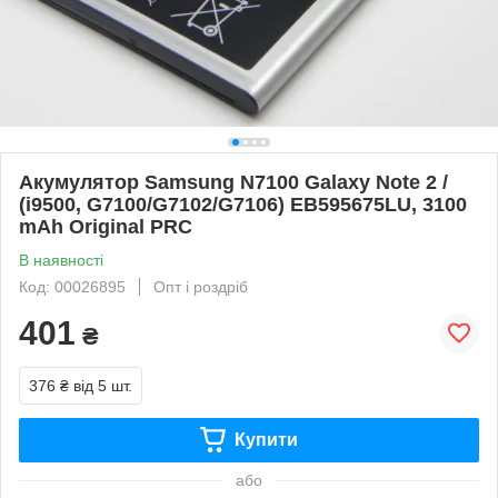
Акумулятор Samsung N7100 Galaxy Note 2 /
(i9500, G7100/G7102/G7106) EB595675LU, 3100
mAh Original PRC
В наявності
Код: 00026895
Опт і роздріб
401
₴
376 ₴
від 5 шт.
Купити
або