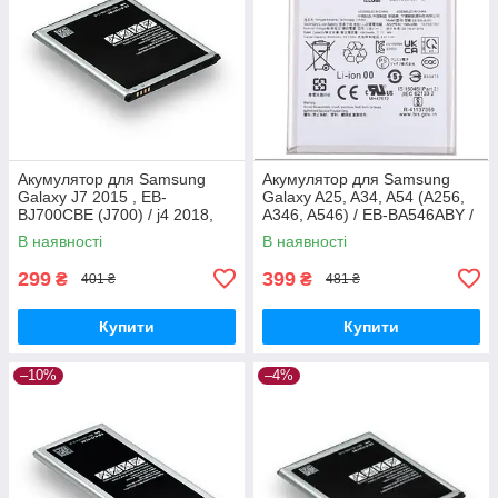
Акумулятор для Samsung
Акумулятор для Samsung
Galaxy J7 2015 , EB-
Galaxy A25, A34, A54 (A256,
BJ700CBE (J700) / j4 2018,
A346, A546) / EB-BA546ABY /
3000 mAh Original PRC
EB-BA256ABS, 5000 mAh
В наявності
В наявності
Original PRC
299
399
₴
₴
401 ₴
481 ₴
Купити
Купити
–10%
–4%