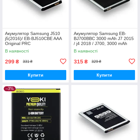
Акумулятор Samsung J510
Акумулятор Samsung EB-
j5(2016)/ EB-BJ510CBE AAA
BJ700BBC 3000 mAh J7 2015
Original PRC
/ j4 2018 / J700, 3000 mAh
Original PRC
В наявності
В наявності
299
315
₴
₴
331 ₴
329 ₴
Купити
Купити
–3%