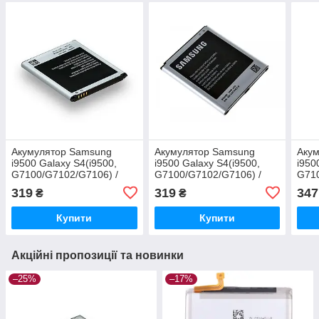
Акумулятор Samsung
Акумулятор Samsung
Аку
i9500 Galaxy S4(i9500,
i9500 Galaxy S4(i9500,
i950
G7100/G7102/G7106) /
G7100/G7102/G7106) /
G710
B600BC 2600 mAh AAAA
B600BC 2600 mAh АААА
B60
319
319
347
₴
₴
Original PRC
Original PRC
Orig
Купити
Купити
Акційні пропозиції та новинки
–25%
–17%