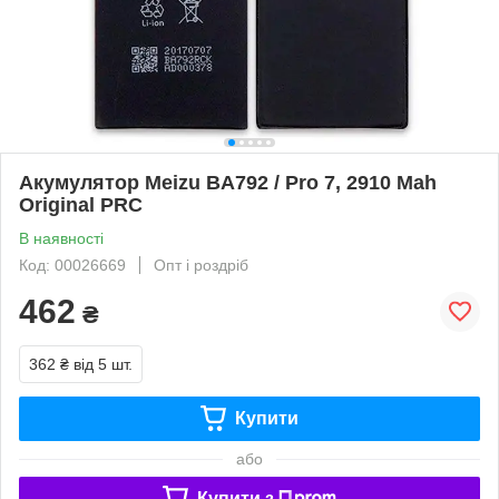
Акумулятор Meizu BA792 / Pro 7, 2910 Mah
Original PRC
В наявності
Код: 00026669
Опт і роздріб
462
₴
362 ₴
від 5 шт.
Купити
або
Купити з