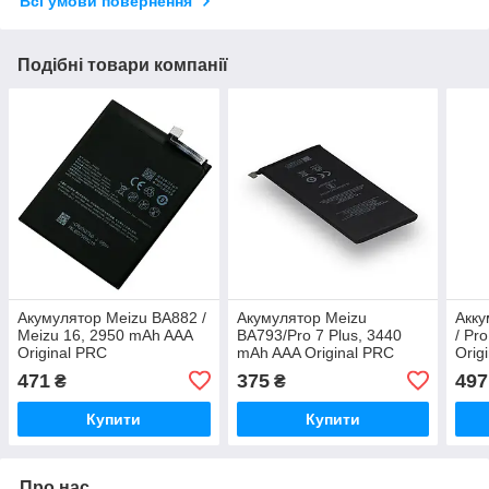
Всі умови повернення
Подібні товари компанії
Акумулятор Meizu BA882 /
Акумулятор Meizu
Акку
Meizu 16, 2950 mAh AAA
BA793/Pro 7 Plus, 3440
/ Pr
Original PRC
mAh AAA Original PRC
Orig
471
375
497
₴
₴
Купити
Купити
Про нас