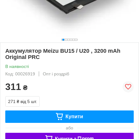
Аккумулятор Meizu BU15 / U20 , 3200 mAh
Original PRC
В наявності
Код: 00026919
Опт і роздріб
311
₴
271 ₴
від 5 шт.
Купити
або
Купити з