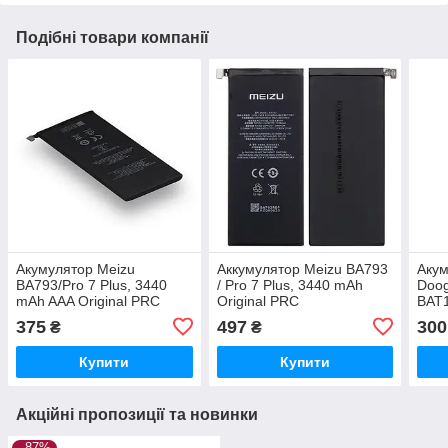
Подібні товари компанії
Акумулятор Meizu
Аккумулятор Meizu BA793
Акум
BA793/Pro 7 Plus, 3440
/ Pro 7 Plus, 3440 mAh
Doog
mAh AAA Original PRC
Original PRC
BAT
Orig
375
497
300
₴
₴
Купити
Купити
Акційні пропозиції та новинки
–87%