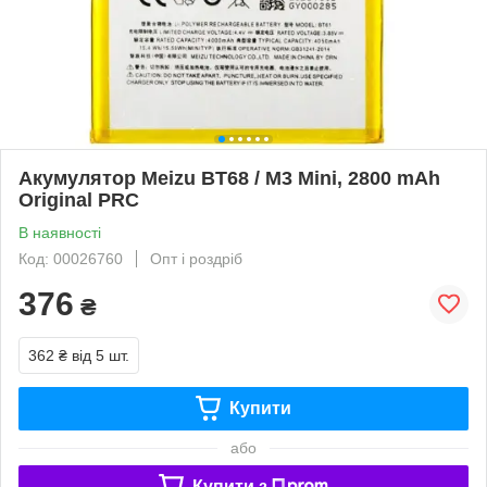
Акумулятор Meizu BT68 / M3 Mini, 2800 mAh
Original PRC
В наявності
Код: 00026760
Опт і роздріб
376
₴
362 ₴
від 5 шт.
Купити
або
Купити з