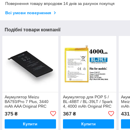
Повернення товару впродовж 14 днів за рахунок покупця
Всі умови повернення
Подібні товари компанії
Акумулятор Meizu
Акумулятор для POP 5 /
Аку
BA793/Pro 7 Plus, 3440
BL-48BT / BL-39LT / Spark
Meiz
mAh AAA Original PRC
4, 4000 mAh Original PRC
mAh 
375
367
431
₴
₴
Купити
Купити