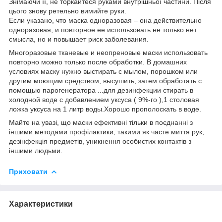
Знімаючи її, не торкайтеся руками внутрішньої частини. Після
цього знову ретельно вимийте руки.
Если указано, что маска одноразовая – она действительно
одноразовая, и повторное ее использовать не только нет
смысла, но и повышает риск заболевания.
Многоразовые тканевые и неопреновые маски использовать
повторно можно только после обработки. В домашних
условиях маску нужно выстирать с мылом, порошком или
другим моющим средством, высушить, затем обработать с
помощью парогенератора ...для дезинфекции стирать в
холодной воде с добавлением уксуса ( 9%-го ),1 столовая
ложка уксуса на 1 литр воды.Хорошо прополоскать в воде.
Майте на увазі, що маски ефективні тільки в поєднанні з
іншими методами профілактики, такими як часте миття рук,
дезінфекція предметів, уникнення особистих контактів з
іншими людьми.
Приховати
Характеристики