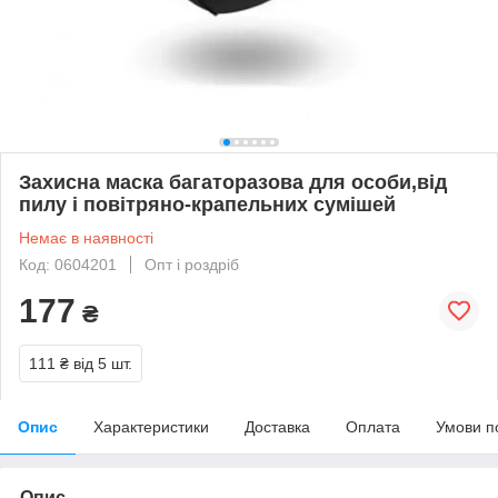
Захисна маска багаторазова для особи,від
пилу і повітряно-крапельних сумішей
Немає в наявності
Код: 0604201
Опт і роздріб
177
₴
111 ₴
від 5 шт.
Опис
Характеристики
Доставка
Оплата
Умови п
Опис