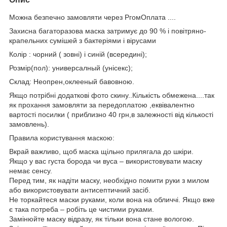
Можна безпечно замовляти через РгомОплата ....
Захисна багаторазова маска затримує до 90 % і повітряно-
крапельних сумішей з бактеріями і вірусами
Колір : чорний ( зовні) і синій (всередині);
Розмір(пол): универсалный (унісекс);
Склад: Неопрен,оклееный бавовною.
Якщо потрібні додаткові фото скину..Кількість обмежена....так
як прохання замовляти за передоплатою ,еквівалентно
вартості посилки ( приблизно 40 грн,в залежності від кількості
замовлень).
Правила користування маскою:
Вкрай важливо, щоб маска щільно прилягала до шкіри.
Якщо у вас густа борода чи вуса – використовувати маску
немає сенсу.
Перед тим, як надіти маску, необхідно помити руки з милом
або використовувати антисептичний засіб.
Не торкайтеся маски руками, коли вона на обличчі. Якщо вже
є така потреба – робіть це чистими руками.
Замінюйте маску відразу, як тільки вона стане вологою.