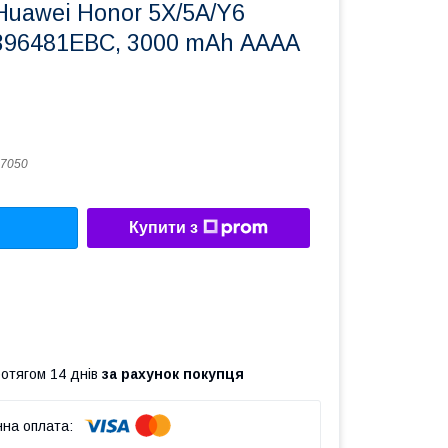
Huawei Honor 5X/5A/Y6
B396481EBC, 3000 mAh АААА
7050
Купити з
ротягом 14 днів
за рахунок покупця