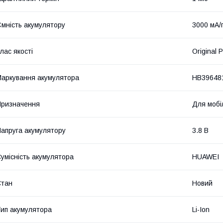
мність акумулятору
3000 мА/
лас якості
Original 
аркування акумулятора
HB39648
ризначення
Для мобі
апруга акумулятору
3.8 В
умісність акумулятора
HUAWEI
Стан
Новий
ип акумулятора
Li-Ion