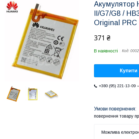
Акумулятор 
II/G7/G8 / H
Original PRC
371 ₴
В наявності
Код:
0002
Купити
+380 (95) 221-13-09
повернення товару п