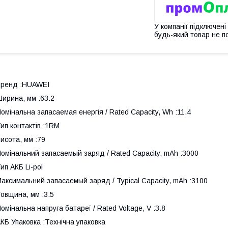
У компанії підключені
будь-який товар не п
Бренд :HUAWEI
ирина, мм :63.2
омінальна запасаемая енергія / Rated Capacity, Wh :11.4
ип контактів :1RM
исота, мм :79
омінальний запасаемый заряд / Rated Capacity, mAh :3000
ип АКБ Li-pol
аксимальний запасаемый заряд / Typical Capacity, mAh :3100
овщина, мм :3.5
омінальна напруга батареї / Rated Voltage, V :3.8
КБ Упаковка :Технічна упаковка