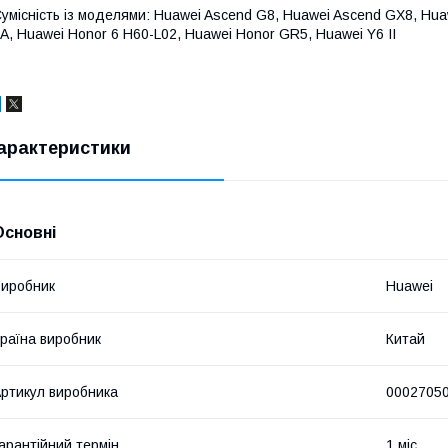
умісність із моделями: Huawei Ascend G8, Huawei Ascend GX8, Hua
A, Huawei Honor 6 H60-L02, Huawei Honor GR5, Huawei Y6 II
арактеристики
Основні
иробник
Huawei
раїна виробник
Китай
ртикул виробника
0002705
арантійний термін
1 міс