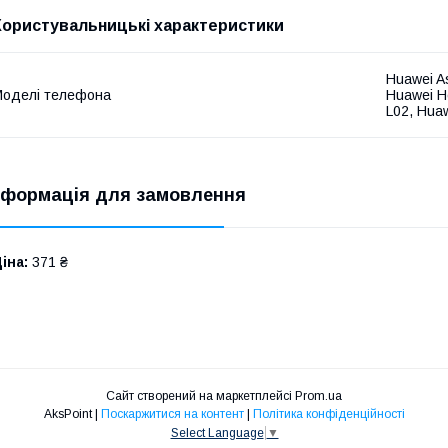
Користувальницькі характеристики
Huawei A
оделі телефона
Huawei H
L02, Hua
нформація для замовлення
іна:
371 ₴
Сайт створений на маркетплейсі
Prom.ua
AksPoint |
Поскаржитися на контент
|
Політика конфіденційності
Select Language
▼