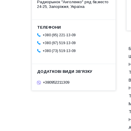
Радиорынок "Анголенко" ряд 6в,место
24-25, Запоріжжя, Україна
+380 (95) 221-13-09
+380 (97) 519-13-09
+380 (73) 519-13-09
Ш
Н
Т
В
+380952211309
Н
Т
М
Т
Н
А