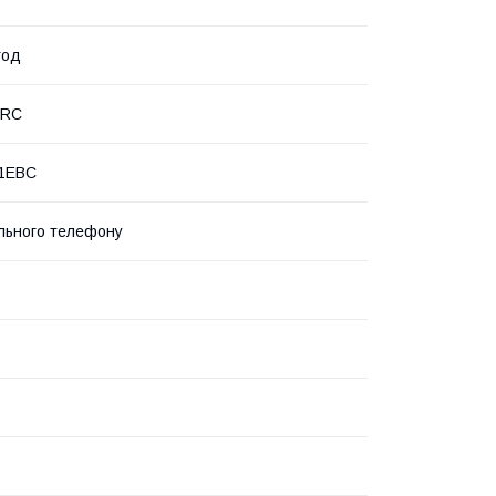
год
PRC
1EBC
льного телефону