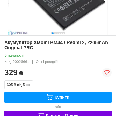
Акумулятор Xiaomi BM44 / Redmi 2, 2265mAh
Original PRC
В наявності
Код: 00026661
Опт і роздріб
329
₴
305 ₴
від 5 шт.
Купити
або
Купити з