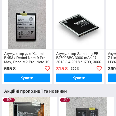
Акумулятор для Xiaomi
Акумулятор Samsung EB-
Акум
BN53 / Redmi Note 9 Pro
BJ700BBC 3000 mAh J7
Z11m
Max, Poco M2 Pro, Note 10
2015 / j4 2018 / J700, 3000
Li39
Pro Max , 5020 mAh
mAh Original PRC
3000
595
315
399
₴
₴
329 ₴
Original PRC
Купити
Купити
Акційні пропозиції та новинки
–10%
–4%