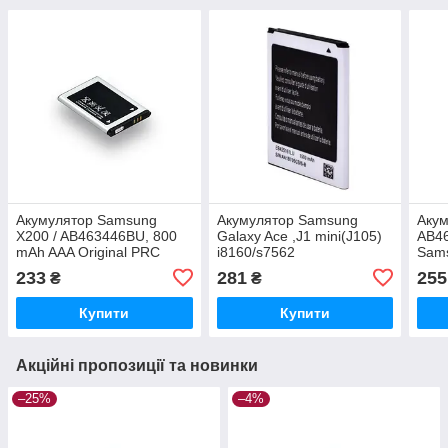
Акумулятор Samsung
Акумулятор Samsung
Акум
X200 / AB463446BU, 800
Galaxy Ace ,J1 mini(J105)
AB4
mAh AAA Original PRC
i8160/s7562
Sam
zka/i8190/S7390/EB425161LU,
S365
233
281
255
₴
₴
EB-BG313BBE, 1500 mAh
960 
Original PRC
Купити
Купити
Акційні пропозиції та новинки
–25%
–4%