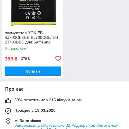
Акумулятор YOK EB-
BJ700CBEEB-BJ700CBE/ EB-
BJ700BBC для Samsung
J700/ J700H/ J700F/ J701/ J7
В наявності
(2015)/ J4 (2018)/ J400
Original PRC
365
₴
376 ₴
Купити
Про нас
99% позитивних з 215 відгуків за рік
Працює з 19.03.2020
м. Запоріжжя
Запорожье, ул.Жуковского,32 Радиорынок "Анголенко"