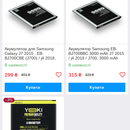
Акумулятор для Samsung
Акумулятор Samsung EB-
Galaxy J7 2015 , EB-
BJ700BBC 3000 mAh J7 2015
BJ700CBE (J700) / j4 2018,
/ j4 2018 / J700, 3000 mAh
3000 mAh Original PRC
Original PRC
В наявності
В наявності
299
315
₴
₴
401 ₴
329 ₴
Купити
Купити
–3%