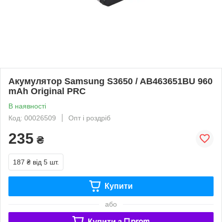
Акумулятор Samsung S3650 / AB463651BU 960
mAh Original PRC
В наявності
Код: 00026509
Опт і роздріб
235
₴
187 ₴
від 5 шт.
Купити
або
Купити з