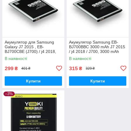
Акумулятор для Samsung
Акумулятор Samsung EB-
Galaxy J7 2015 , EB-
BJ700BBC 3000 mAh J7 2015
BJ700CBE (J700) / j4 2018,
/ j4 2018 / J700, 3000 mAh
3000 mAh Original PRC
Original PRC
В наявності
В наявності
299
315
₴
₴
401 ₴
329 ₴
Купити
Купити
–3%