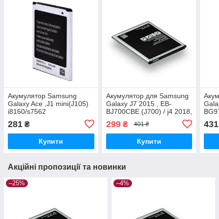
Акумулятор Samsung
Акумулятор для Samsung
Аку
Galaxy Ace ,J1 mini(J105)
Galaxy J7 2015 , EB-
Gala
i8160/s7562
BJ700CBE (J700) / j4 2018,
BG9
zka/i8190/S7390/EB425161LU,
3000 mAh Original PRC
Orig
281
299
431
₴
₴
401 ₴
EB-BG313BBE, 1500 mAh
Original PRC
Купити
Купити
Акційні пропозиції та новинки
–25%
–4%