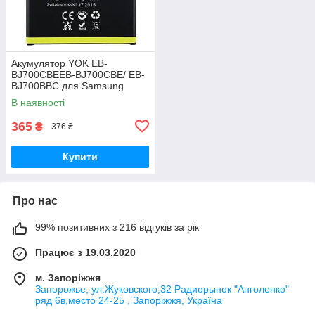
Акумулятор YOK EB-
BJ700CBEEB-BJ700CBE/ EB-
BJ700BBC для Samsung
J700/ J700H/ J700F/ J701/ J7
В наявності
(2015)/ J4 (2018)/ J400
Original PRC
365
₴
376 ₴
Купити
Про нас
99% позитивних з 216 відгуків за рік
Працює з 19.03.2020
м. Запоріжжя
Запорожье, ул.Жуковского,32 Радиорынок "Анголенко"
ряд 6в,место 24-25 , Запоріжжя, Україна