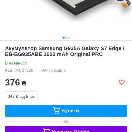
Акумулятор Samsung G935A Galaxy S7 Edge /
EB-BG935ABE 3600 mAh Original PRC
В наявності
Код: 00027228
Опт і роздріб
376
₴
347 ₴
від 5 шт.
Купити
або
Купити з