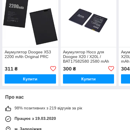
Акумулятор Doogee X53
Акумулятор Hoco для
Акум
2200 mAh Original PRC
Doogee X20 / X20L /
X20L
BAT17582580 2580 mAh
mAh 
Original PRC
311
300
304
₴
₴
Купити
Купити
Про нас
98% позитивних з 219 відгуків за рік
Працює з 19.03.2020
м. Запоріжжя