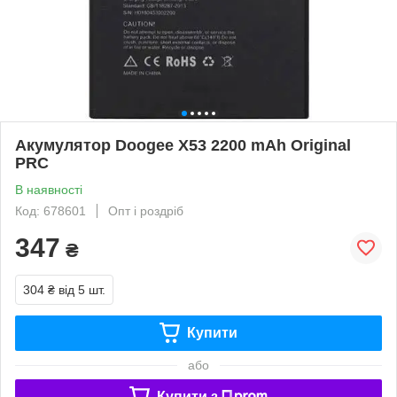
Акумулятор Doogee X53 2200 mAh Original
PRC
В наявності
Код: 678601
Опт і роздріб
347
₴
304 ₴
від 5 шт.
Купити
або
Купити з