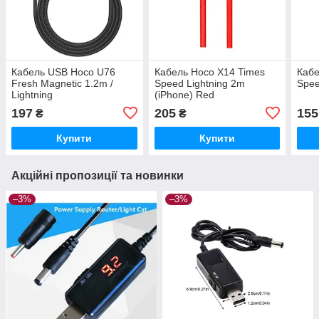
Кабель USB Hoco U76
Кабель Hoco X14 Times
Кабе
Fresh Magnetic 1.2m /
Speed Lightning 2m
Spee
Lightning
(iPhone) Red
197
205
155
₴
₴
Купити
Купити
Акційні пропозиції та новинки
–3%
–3%