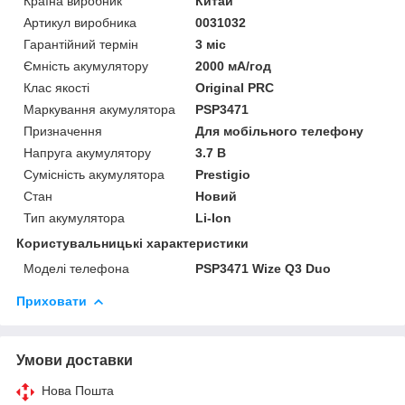
Країна виробник
Китай
Артикул виробника
0031032
Гарантійний термін
3 міс
Ємність акумулятору
2000 мА/год
Клас якості
Original PRC
Маркування акумулятора
PSP3471
Призначення
Для мобільного телефону
Напруга акумулятору
3.7 В
Сумісність акумулятора
Prestigio
Стан
Новий
Тип акумулятора
Li-Ion
Користувальницькі характеристики
Моделі телефона
PSP3471 Wize Q3 Duo
Приховати
Умови доставки
Нова Пошта