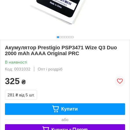
Акумулятор Prestigio PSP3471 Wize Q3 Duo
2000 mAh AAAA Original PRC
В наявності
Код: 0031032
Опт і роздріб
325
₴
281 ₴
від 5 шт.
Купити
або
Купити з