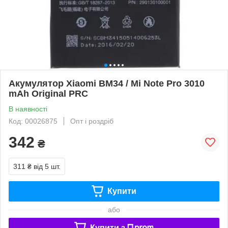
Акумулятор Xiaomi BM34 / Mi Note Pro 3010
mAh Original PRC
В наявності
Код: 00026875
Опт і роздріб
342
₴
311 ₴
від 5 шт.
Купити
або
Купити з