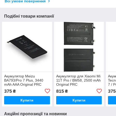
Всі умови повернення
Подібні товари компанії
Акумулятор Meizu
Акумулятор для Xiaomi Mi
Акум
BA793/Pro 7 Plus, 3440
11T Pro / BM58, 2500 mAh
Tecn
mAh AAA Original PRC
Original PRC
7 / 
Orig
375
815
375
₴
₴
Купити
Купити
Акційні пропозиції та новинки