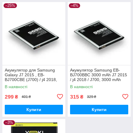
–25%
–4%
Акумулятор для Samsung
Акумулятор Samsung EB-
Galaxy J7 2015 , EB-
BJ700BBC 3000 mAh J7 2015
BJ700CBE (J700) / j4 2018,
/ j4 2018 / J700, 3000 mAh
3000 mAh Original PRC
Original PRC
В наявності
В наявності
299
315
₴
₴
401 ₴
329 ₴
Купити
Купити
–3%