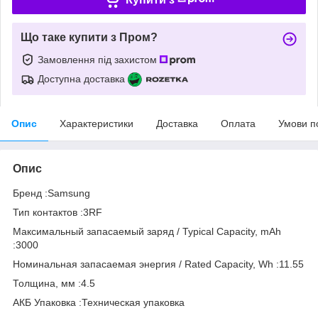
Що таке купити з Пром?
Замовлення під захистом
Доступна доставка
Опис
Характеристики
Доставка
Оплата
Умови п
Опис
Бренд :Samsung
Тип контактов :3RF
Максимальный запасаемый заряд / Typical Capacity, mAh
:3000
Номинальная запасаемая энергия / Rated Capacity, Wh :11.55
Толщина, мм :4.5
АКБ Упаковка :Техническая упаковка