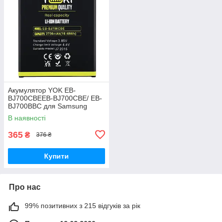
Акумулятор YOK EB-
BJ700CBEEB-BJ700CBE/ EB-
BJ700BBC для Samsung
J700/ J700H/ J700F/ J701/ J7
В наявності
(2015)/ J4 (2018)/ J400
Original PRC
365
₴
376 ₴
Купити
Про нас
99% позитивних з 215 відгуків за рік