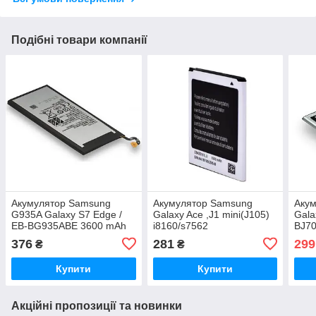
Подібні товари компанії
Акумулятор Samsung
Акумулятор Samsung
Акум
G935A Galaxy S7 Edge /
Galaxy Ace ,J1 mini(J105)
Gala
EB-BG935ABE 3600 mAh
i8160/s7562
BJ70
Original PRC
zka/i8190/S7390/EB425161LU,
3000
376
281
299
₴
₴
EB-BG313BBE, 1500 mAh
Original PRC
Купити
Купити
Акційні пропозиції та новинки