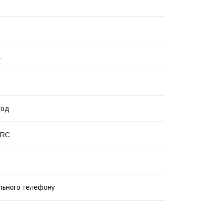
1
год
PRC
льного телефону