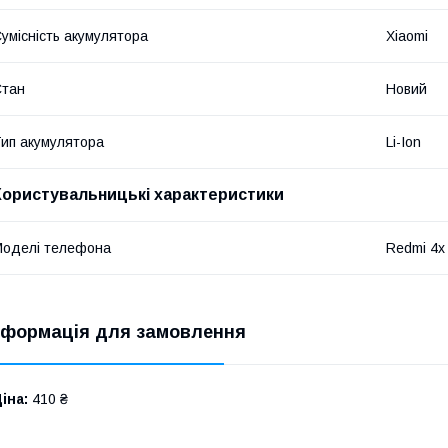
умісність акумулятора
Xiaomi
Стан
Новий
ип акумулятора
Li-Ion
Користувальницькі характеристики
оделі телефона
Redmi 4x 
нформація для замовлення
іна:
410 ₴