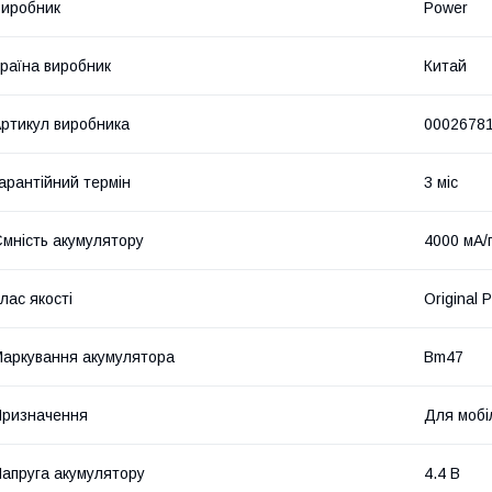
иробник
Power
раїна виробник
Китай
ртикул виробника
0002678
арантійний термін
3 міс
мність акумулятору
4000 мА/
лас якості
Original 
аркування акумулятора
Bm47
ризначення
Для мобі
апруга акумулятору
4.4 В