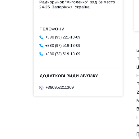
Радиорынок "Анголенко" ряд 6в,место
24-25, Запоріжжя, Україна
+380 (95) 221-13-09
+380 (97) 519-13-09
Б
+380 (73) 519-13-09
Т
Ш
Н
Т
+380952211309
М
В
Н
А
Г