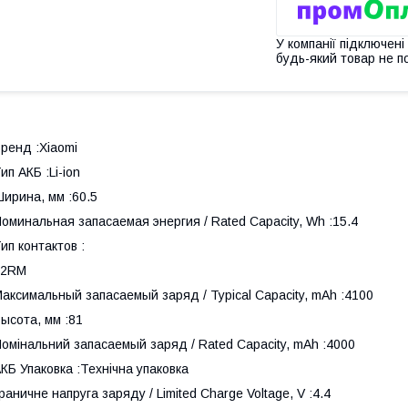
У компанії підключені
будь-який товар не п
ренд :Xiaomi
ип АКБ :Li-ion
ирина, мм :60.5
оминальная запасаемая энергия / Rated Capacity, Wh :15.4
ип контактов :
22RM
аксимальный запасаемый заряд / Typical Capacity, mAh :4100
ысота, мм :81
омінальний запасаемый заряд / Rated Capacity, mAh :4000
КБ Упаковка :Технічна упаковка
раничне напруга заряду / Limited Charge Voltage, V :4.4