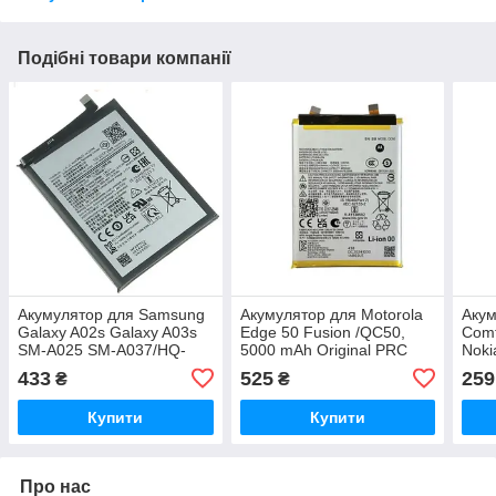
Подібні товари компанії
Акумулятор для Samsung
Акумулятор для Motorola
Акум
Galaxy A02s Galaxy A03s
Edge 50 Fusion /QC50,
Comfo
SM-A025 SM-A037/HQ-
5000 mAh Original PRC
Noki
50SD/HQ-50S (5000 mAh)
Orig
433
525
259
₴
₴
Original PRC
Купити
Купити
Про нас