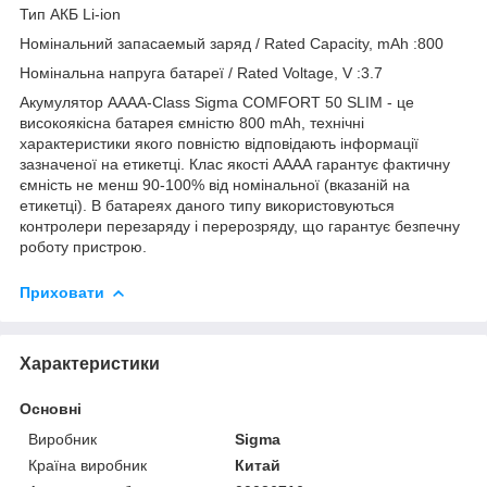
Тип АКБ Li-ion
Номінальний запасаемый заряд / Rated Capacity, mAh :800
Номінальна напруга батареї / Rated Voltage, V :3.7
Акумулятор AAAA-Class Sigma COMFORT 50 SLIM - це
високоякісна батарея ємністю 800 mAh, технічні
характеристики якого повністю відповідають інформації
зазначеної на етикетці. Клас якості АААА гарантує фактичну
ємність не менш 90-100% від номінальної (вказаній на
етикетці). В батареях даного типу використовуються
контролери перезаряду і перерозряду, що гарантує безпечну
роботу пристрою.
Приховати
Характеристики
Основні
Виробник
Sigma
Країна виробник
Китай