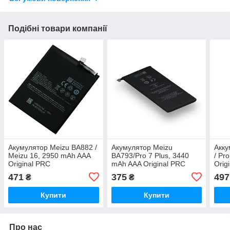
Подібні товари компанії
Акумулятор Meizu BA882 /
Акумулятор Meizu
Акку
Meizu 16, 2950 mAh AAA
BA793/Pro 7 Plus, 3440
/ Pr
Original PRC
mAh AAA Original PRC
Orig
471
375
497
₴
₴
Купити
Купити
Про нас