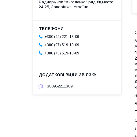
Радиорынок "Анголенко" ряд 6в,место
24-25, Запоріжжя, Україна
+380 (95) 221-13-09
М
+380 (97) 519-13-09
А
п
+380 (73) 519-13-09
2
м
м
д
д
+380952211309
к
В
Б
П
С
Д
М