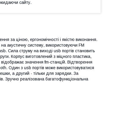
окидаючи сайту.
ня за ціною, ергономічності і якістю виконання.
к на акустичну систему, використовуючи FM
sb. Сила струму на виході usb портів становить
пруги. Корпус виготовлений з міцного пластика,
 відображає значення fm-станцій. Відтворення
ooth. Один з usb портів може використовуватися
ешки, а другий - тільки для зарядки. За
ів. Зручно реалізована багатофункціональна