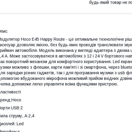
будь-який товар не п
Опис
одулятор Hoco E45 Happy Route - це оптимальне технологічне рішен
ксесуар дозволяє якісно, без будь-яких проводів транслювати зву
риймач автомобіля. Модель виконана у вигляді адаптера з двома u
,4 A. Може застосовуватися в автомобілях з 12 і 24 V бортового на
ає поворотний механізм для комфортного користування. Led екран
узики можливо з флешки, карти пам'яті і зі смартфона, через bluet
ля зарядки різних гаджетів, так і для програвання музики з usb фл
опомогою вбудованого мікрофона можливий прийом вхідних дзвінк
нопка допоможе легко управляти всіма функціями пристрою.
ластивості
ренд:Hoco
орти USB:2
ила струму, А:2,4
исплей::Led
ікрофон:є