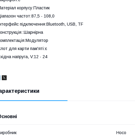
атеріал корпусу:Пластик
іапазон частот:87,5 - 108,0
нтерфейс підключення:Bluetooth, USB, TF
онструкція::Шарнірна
омплектація:Модулятор
лот для карти пам'яті:є
хідна напруга, V:12 - 24
арактеристики
Основні
иробник
Hoco