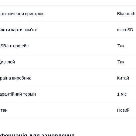
ідключення пристрою
Bluetooth
лоти карти пам'яті
microSD
SB-інтерфейс
Так
Дисплей
Так
раїна виробник
Китай
арантійний термін
1 міс
Стан
Новий
нформація для замовлення