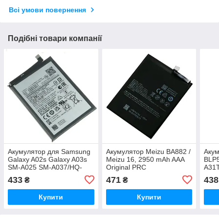
Всі умови повернення
Подібні товари компанії
Акумулятор для Samsung
Акумулятор Meizu BA882 /
Акум
Galaxy A02s Galaxy A03s
Meizu 16, 2950 mAh AAA
BLP5
SM-A025 SM-A037/HQ-
Original PRC
A31T
50SD/HQ-50S (5000 mAh)
Orig
433
471
438
₴
₴
Original PRC
Купити
Купити