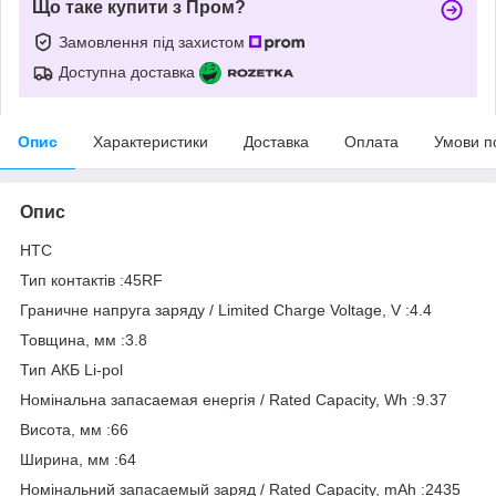
Що таке купити з Пром?
Замовлення під захистом
Доступна доставка
Опис
Характеристики
Доставка
Оплата
Умови п
Опис
HTC
Тип контактів :45RF
Граничне напруга заряду / Limited Charge Voltage, V :4.4
Товщина, мм :3.8
Тип АКБ Li-pol
Номінальна запасаемая енергія / Rated Capacity, Wh :9.37
Висота, мм :66
Ширина, мм :64
Номінальний запасаемый заряд / Rated Capacity, mAh :2435