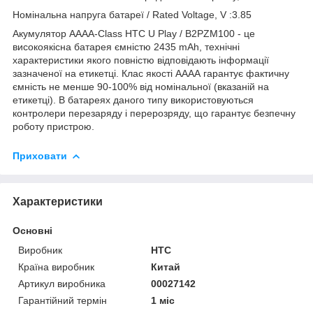
Номінальна напруга батареї / Rated Voltage, V :3.85
Акумулятор AAAA-Class HTC U Play / B2PZM100 - це
високоякісна батарея ємністю 2435 mAh, технічні
характеристики якого повністю відповідають інформації
зазначеної на етикетці. Клас якості АААА гарантує фактичну
ємність не менше 90-100% від номінальної (вказаній на
етикетці). В батареях даного типу використовуються
контролери перезаряду і перерозряду, що гарантує безпечну
роботу пристрою.
Приховати
Характеристики
Основні
Виробник
HTC
Країна виробник
Китай
Артикул виробника
00027142
Гарантійний термін
1 міс