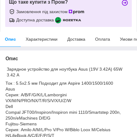
Що таке купити з Пром?
Замовлення під захистом
Доступна доставка
Опис
Характеристики
Доставка
Оплата
Умови п
Опис
Зарядное устройство для ноутбука Asus (19V 3.42A) 65W
3.42 А
Ток : 5.5х2.5 мм Подходит для Aspire 1400/1500/1600
Asus
Серия: A/B/F/G/K/L/Lamborgini
VX/M/N/PRO/NX/T/R/S/V/X/U/Z/W
Dell
Compal JFT00/Inspiron/Inspiron mini 1110/Smartstep 200n,
250n/eMachines D/E/G
Fujitsu-Siemens
Серия: Amilo A/M/L/Pro V/Pro W/Biblo Loox M/Celsius
H/LifeBook A/C/E/F/P/S/T