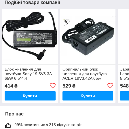
Подібні товари компанії
Блок живлення для
Оригінальний блок
Заря
ноутбука Sony 19.5V3.3A
живлення для ноутбука
Leno
65W 6.5*4.4
ACER 19V3.42A 65w
5.5*
5.5*1.7
(SL-
414
529
548
₴
₴
жив
Купити
Купити
Про нас
99% позитивних з 215 відгуків за рік