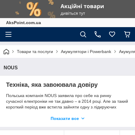
AksPoint.com.ua
Товари та послуги
Акумулятори і Powerbank
Акумуля
NOUS
Техніка, яка завоювала довіру
Польська компанія NOUS заявила про себе на ринку
сучасної електроніки не так давно – в 2014 році. Але за такий
короткий період вже встигла зайняти одну з лідируючих
позицій в цьому сегменті. А домофони, автомобільні
відеореєстратори цієї фірми в фаворі у великої кількості
Показати все
користувачів. Також компанія виробляє android-смартфони,
які поступово завойовують свого покупця.