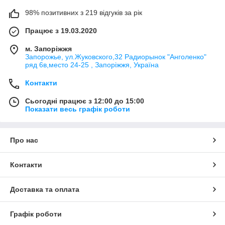
98% позитивних з 219 відгуків за рік
Працює з 19.03.2020
м. Запоріжжя
Запорожье, ул.Жуковского,32 Радиорынок "Анголенко"
ряд 6в,место 24-25 , Запоріжжя, Україна
Контакти
Сьогодні працює з 12:00 до 15:00
Вся без винятку техніка цього молодого бренду має
Показати весь графік роботи
сертифікати якості згідно з європейськими стандартами.
Лінійка ультрасучасних електронних гаджетів відрізняється
прекрасними технічними характеристиками. Але головний
Про нас
козир сучасної техніки NOUS – це висока якість продукції та її
доступна ціна. З дня створення і до сьогодні стиль бренду,
ультрасучасні технології, надійне якість і приваблива цінова
Контакти
планка – це головні аспекти політики польської фірми NOUS.
Продукція NOUS
Доставка та оплата
Компанія стабільно працює над розширенням лінійки своїх
Графік роботи
товарів і регулярно постачає на ринок все нові модельні
рішення продукції. Цей молодий бренд став популярним,