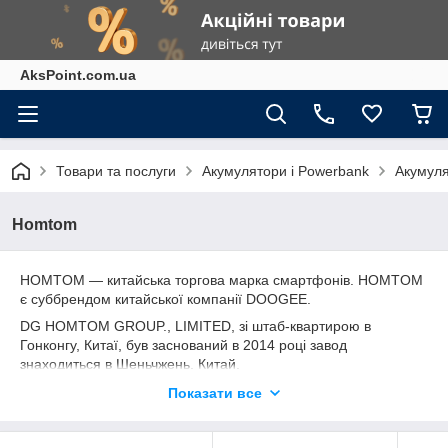
AksPoint.com.ua
Товари та послуги
Акумулятори і Powerbank
Акумуля
Homtom
HOMTOM — китайська торгова марка смартфонів. HOMTOM
є суббрендом китайської компанії DOOGEE.
DG HOMTOM GROUP., LIMITED, зі штаб-квартирою в
Гонконгу, Китаї, був заснований в 2014 році завод
знаходиться в Шеньчжень, Китай.
У тому ж році, Shenzhen DG HOMTOM technology Co., Ltd.
Показати все
була заснована.
На початку заснування наша компанія спеціалізувалася на