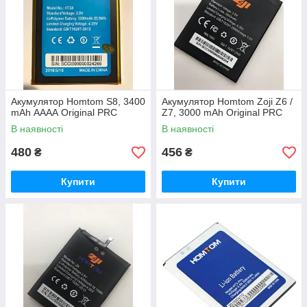
HOMTOM визначається важливою віхою бренду у своїй
галузі, вишуканий зовнішній вигляд і гнучкі операції продукції,
наділених дизайнерами донести до користувачів надію і
радість життя.
Акумулятор Homtom S8, 3400
Акумулятор Homtom Zoji Z6 /
mAh АААА Original PRC
Z7, 3000 mAh Original PRC
В наявності
В наявності
480
456
₴
₴
Купити
Купити