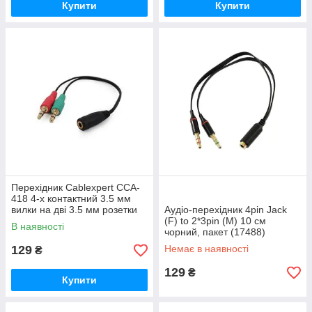
Купити
Купити
Перехідник Cablexpert CCA-
418 4-х контактний 3.5 мм
вилки на дві 3.5 мм розетки
Аудіо-перехідник 4pin Jack
(стерео аудіо + моно
(F) to 2*3pin (M) 10 см
В наявності
мікрофон)
чорний, пакет (17488)
129
Немає в наявності
₴
129
₴
Купити