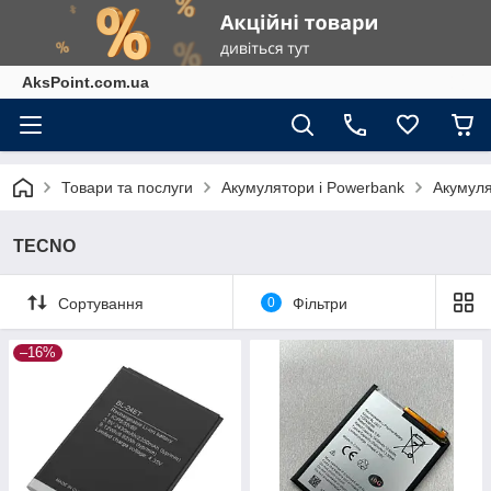
AksPoint.com.ua
Товари та послуги
Акумулятори і Powerbank
Акумуля
TECNO
Сортування
0
Фільтри
–16%